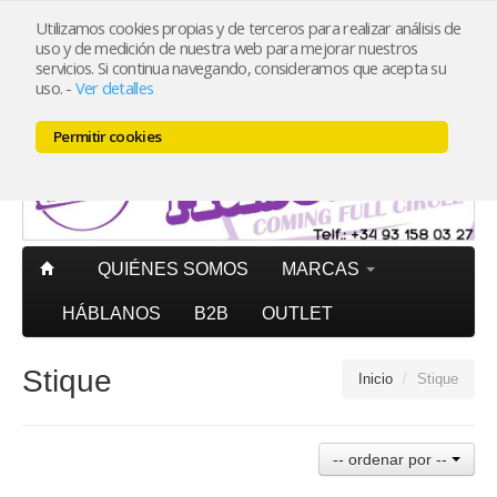
Utilizamos cookies propias y de terceros para realizar análisis de
uso y de medición de nuestra web para mejorar nuestros
Mi cuenta
PORTES PAGADOS
península pedidos superiores
servicios. Si continua navegando, consideramos que acepta su
20€ (IVA incl.)
uso.
-
Ver detalles
Carrito (0)
Permitir cookies
QUIÉNES SOMOS
MARCAS
HÁBLANOS
B2B
OUTLET
Stique
Inicio
/
Stique
-- ordenar por --