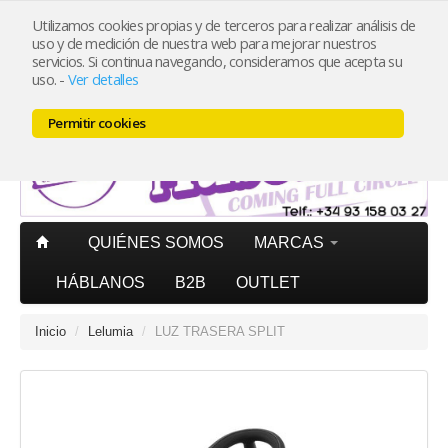
Utilizamos cookies propias y de terceros para realizar análisis de
uso y de medición de nuestra web para mejorar nuestros
Mi cuenta
PORTES PAGADOS
península pedidos superiores
servicios. Si continua navegando, consideramos que acepta su
20€ (IVA incl.)
uso.
-
Ver detalles
Carrito (0)
Permitir cookies
QUIÉNES SOMOS
MARCAS
HÁBLANOS
B2B
OUTLET
Inicio
/
Lelumia
/
LUZ TRASERA SPLIT