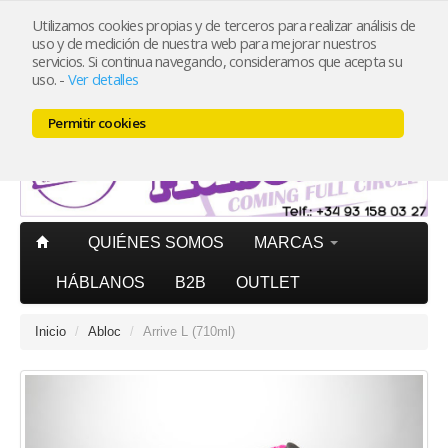
Utilizamos cookies propias y de terceros para realizar análisis de
uso y de medición de nuestra web para mejorar nuestros
Mi cuenta
PORTES PAGADOS
península pedidos superiores
servicios. Si continua navegando, consideramos que acepta su
20€ (IVA incl.)
uso.
-
Ver detalles
Carrito (0)
Permitir cookies
QUIÉNES SOMOS
MARCAS
HÁBLANOS
B2B
OUTLET
Inicio
/
Abloc
/
Arrive L (710ml)