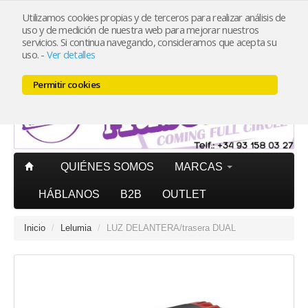
Utilizamos cookies propias y de terceros para realizar análisis de
uso y de medición de nuestra web para mejorar nuestros
Mi cuenta
PORTES PAGADOS
península pedidos superiores
servicios. Si continua navegando, consideramos que acepta su
20€ (IVA incl.)
uso.
-
Ver detalles
Carrito (0)
Permitir cookies
QUIÉNES SOMOS
MARCAS
HÁBLANOS
B2B
OUTLET
Inicio
/
Lelumia
/
LUZ DELANTERA/trasera DUAL