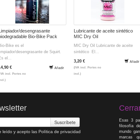
Limpiador/desengrasante
Lubricante de aceite sintético
biodegradable Bio-Bike Pack
MIC Dry Oil
Bio-Bike es el
MIC Dry Oil Lubricante de aceite
limpiador/desengrasante de Squirt.
sintético El...
Es el...
3,20 €
Añadir
14,90 €
Añadir
(IVA incl. Portes no
IVA incl. Portes no
incl.)
ncl.)
wsletter
Cerra
Esas 3 pa
Suscríbete
filosofía 
 leído y acepto las
Política de privacidad
mundo gane
marcas qu