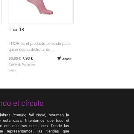
Thor´18
THOR es el producto pensado para
quien desea disfrutar de...
7,90 €
20,90 €
Añadir
(IVA incl. Portes no
incl.)
ndo el círculo
labras
(coming full circle)
resumen la
de esta casa. Intentamos que todo el
 con nuestras decisiones. Desde las
e representamos, las tiendas que