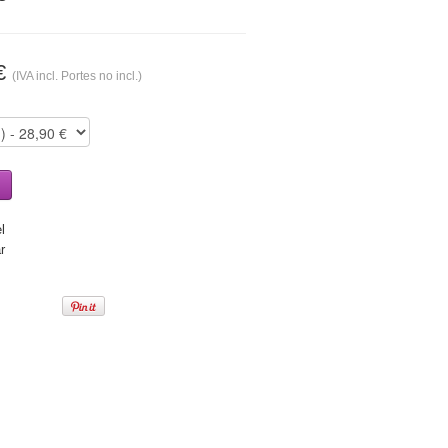
 €
(IVA incl. Portes no incl.)
l
r