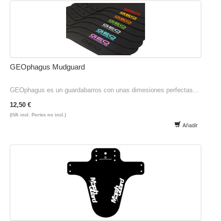
GEOphagus Mudguard
GEOphagus es un guardabarros con unas dimesiones perfectas...
12,50 €
(IVA incl. Portes no incl.)
Añadir