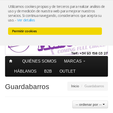
Utilizamos cookies propias y de terceros para realizar análisis de
uso y de medición de nuestra web para mejorar nuestros
Mi cuenta
PORTES PAGADOS
península pedidos superiores
servicios. Si continua navegando, consideramos que acepta su
20€ (IVA incl.)
uso.
-
Ver detalles
Carrito (0)
Permitir cookies
QUIÉNES SOMOS
MARCAS
HÁBLANOS
B2B
OUTLET
Guardabarros
Inicio
/
Guardabarros
-- ordenar por --