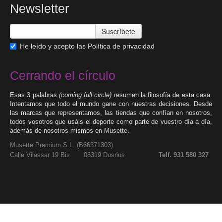
Newsletter
Suscríbete
He leído y acepto las
Política de privacidad
Cerrando el círculo
Esas 3 palabras
(coming full circle)
resumen la filosofía de esta casa.
Intentamos que todo el mundo gane con nuestras decisiones. Desde
las marcas que representamos, las tiendas que confían en nosotros,
todos vosotros que usáis el deporte como parte de vuestro día a día,
además de nosotros mismos en Musette.
Musette Premium S.L. (
B66371303
)
Calle Vilassar 19 Bis 08319 Dosrius
Telf. 931 580 327