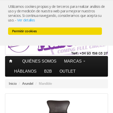
Utilizamos cookies propias y de terceros para realizar análisis de
uso y de medición de nuestra web para mejorar nuestros
Mi cuenta
PORTES PAGADOS
península pedidos superiores
servicios. Si continua navegando, consideramos que acepta su
20€ (IVA incl.)
uso.
-
Ver detalles
Carrito (0)
Permitir cookies
QUIÉNES SOMOS
MARCAS
HÁBLANOS
B2B
OUTLET
Inicio
/
Arundel
/
Mandible