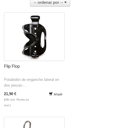
-- ordenar por --
Flip Flop
Potabidón de enganche lateral en
dos piezas-...
21,90 €
Añadir
(IVA incl. Portes no
incl.)