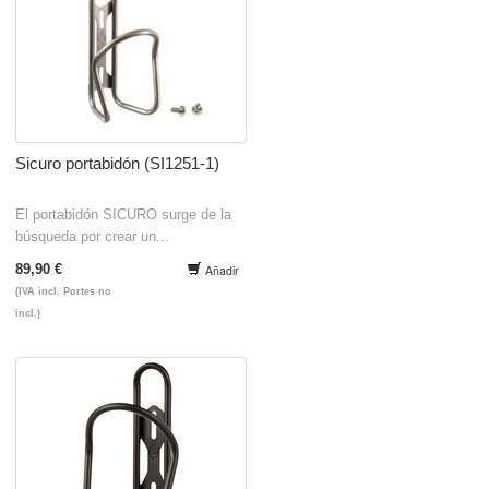
Sicuro portabidón (SI1251-1)
El portabidón SICURO surge de la
búsqueda por crear un...
89,90 €
Añadir
(IVA incl. Portes no
incl.)