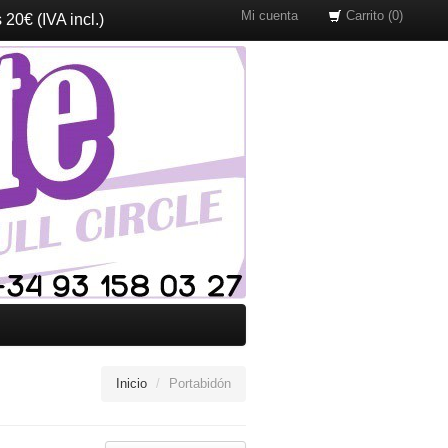
Mi cuenta
Carrito (0)
20€ (IVA incl.)
Inicio
/
Portabidón