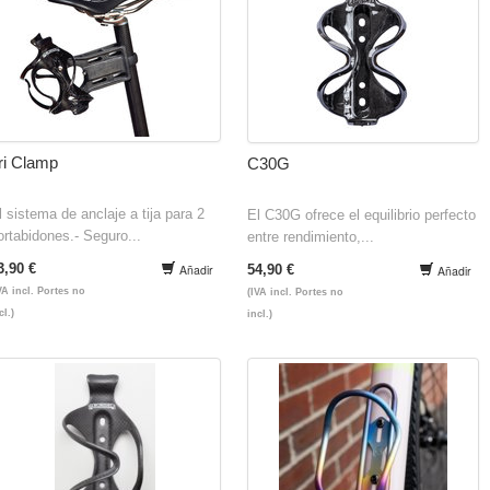
ri Clamp
C30G
l sistema de anclaje a tija para 2
El C30G ofrece el equilibrio perfecto
ortabidones.- Seguro...
entre rendimiento,...
3,90 €
Añadir
54,90 €
Añadir
VA incl. Portes no
(IVA incl. Portes no
cl.)
incl.)