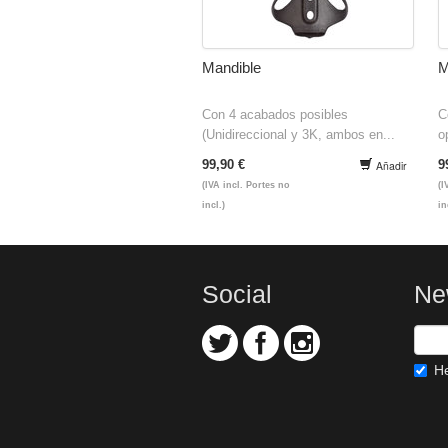
Mandible
M
Con 4 acabados posibles
C
(Unidireccional y 3K, ambos en...
o
99,90 €
9
Añadir
(IVA incl. Portes no
(I
incl.)
in
Social
Ne
He