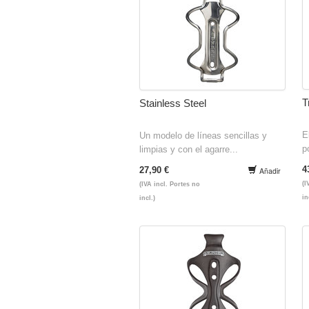
T
Stainless Steel
E
Un modelo de líneas sencillas y
p
limpias y con el agarre...
4
27,90 €
Añadir
(I
(IVA incl. Portes no
in
incl.)