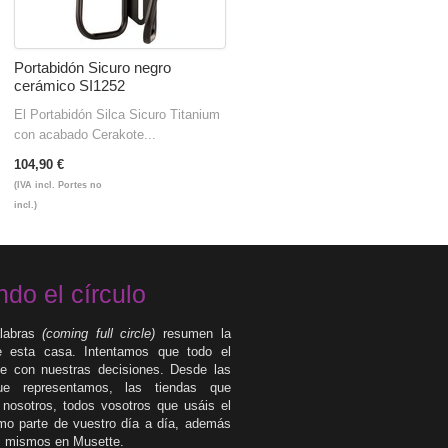
Portabidón Sicuro negro
cerámico SI1252
El Portabidón Silca Sicuro Titanium
con acabado Cerakote...
104,90 €
(IVA incl. Portes no
incl.)
ndo el círculo
labras
(coming full circle)
resumen la
de esta casa. Intentamos que todo el
 con nuestras decisiones. Desde las
e representamos, las tiendas que
 nosotros, todos vosotros que usáis el
mo parte de vuestro día a día, además
s mismos en Musette.