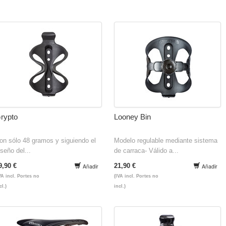
rypto
Looney Bin
on sólo 48 gramos y siguiendo el
Modelo regulable mediante sistema
iseño del...
de carraca- Válido a...
9,90 €
21,90 €
Añadir
Añadir
VA incl. Portes no
(IVA incl. Portes no
cl.)
incl.)