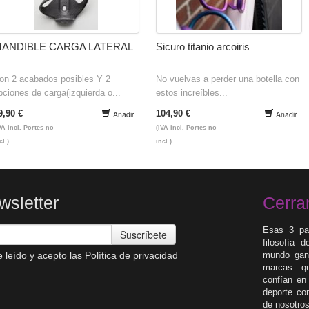
ANDIBLE CARGA LATERAL
Sicuro titanio arcoiris
on 2 acabados posibles Y 2
No vuelvas a perder una botella con
pciones de carga(izquierda o...
estos increíbles...
9,90 €
104,90 €
Añadir
Añadir
VA incl. Portes no
(IVA incl. Portes no
cl.)
incl.)
wsletter
Cerra
Esas 3 pa
Suscríbete
filosofía 
 leído y acepto las
Política de privacidad
mundo gane
marcas qu
confían en
deporte co
de nosotro