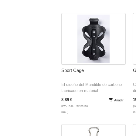
Sport Cage
G
El diseño del Mandible de carbono
C
fabricado en material...
d
8,89 €
1
Añadir
(IVA incl. Portes no
(I
incl.)
in