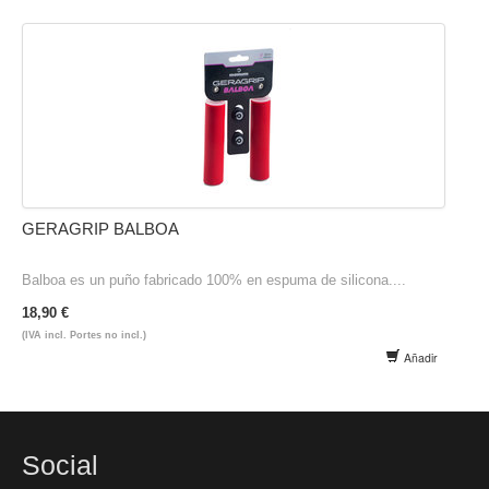
GERAGRIP BALBOA
Balboa es un puño fabricado 100% en espuma de silicona....
18,90 €
(IVA incl. Portes no incl.)
Añadir
Social