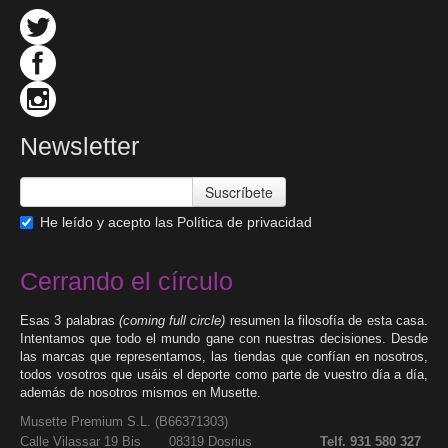
Newsletter
Suscríbete
He leído y acepto las
Política de privacidad
Cerrando el círculo
Esas 3 palabras
(coming full circle)
resumen la filosofía de esta casa.
Intentamos que todo el mundo gane con nuestras decisiones. Desde
las marcas que representamos, las tiendas que confían en nosotros,
todos vosotros que usáis el deporte como parte de vuestro día a día,
además de nosotros mismos en Musette.
Musette Premium S.L. (
B66371303
)
Calle Vilassar 19 Bis 08319 Dosrius
Telf. 931 580 327