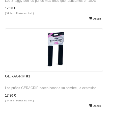
Los Shaggy son los puños más finos que fabricamos en 100%...
17,90 €
(IVA incl. Portes no incl.)
Añadir
GERAGRIP #1
Los puños GERAGRIP hacen honor a su nombre, la expresión...
17,90 €
(IVA incl. Portes no incl.)
Añadir