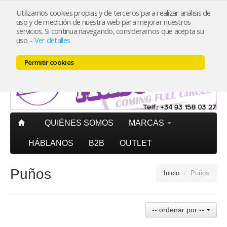
Utilizamos cookies propias y de terceros para realizar análisis de
uso y de medición de nuestra web para mejorar nuestros
Mi cuenta
PORTES PAGADOS
península pedidos superiores
servicios. Si continua navegando, consideramos que acepta su
20€ (IVA incl.)
uso.
-
Ver detalles
Carrito (0)
Permitir cookies
QUIÉNES SOMOS
MARCAS
HÁBLANOS
B2B
OUTLET
Puños
Inicio
/
Puños
-- ordenar por --