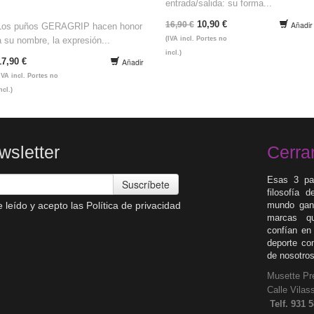
entrada/salida: su forma...
10,90 €
16,90 €
Añadir
Los puños GERAGRIP hacen honor
a su nombre, la expresión...
(IVA incl. Portes no
incl.)
17,90 €
Añadir
IVA incl. Portes no
ncl.)
wsletter
Cerra
Esas 3 pa
Suscríbete
filosofía 
 leído y acepto las
Política de privacidad
mundo gane
marcas qu
confían en
deporte co
de nosotro
Musette Pr
Calle V
Telf. 931 