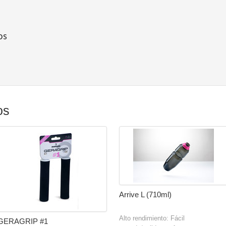
os
os
Arrive L (710ml)
Alto rendimiento: Fácil
GERAGRIP #1