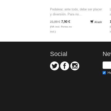
Pedalear, ante todo, debe ser placer
y diversión. Para no...
7,90 €
21,90 €
Añadir
(IVA incl. Portes no
(
incl.)
i
Social
Ne
He