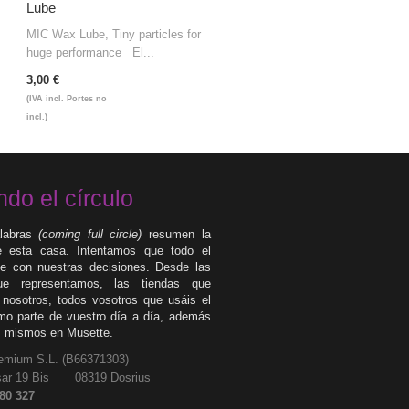
Lube
MIC Wax Lube, Tiny particles for
huge performance El...
3,00 €
(IVA incl. Portes no
incl.)
ndo el círculo
labras
(coming full circle)
resumen la
de esta casa. Intentamos que todo el
 con nuestras decisiones. Desde las
e representamos, las tiendas que
 nosotros, todos vosotros que usáis el
mo parte de vuestro día a día, además
s mismos en Musette.
emium S.L. (
B66371303
)
ilassar 19 Bis 08319 Dosrius
580 327